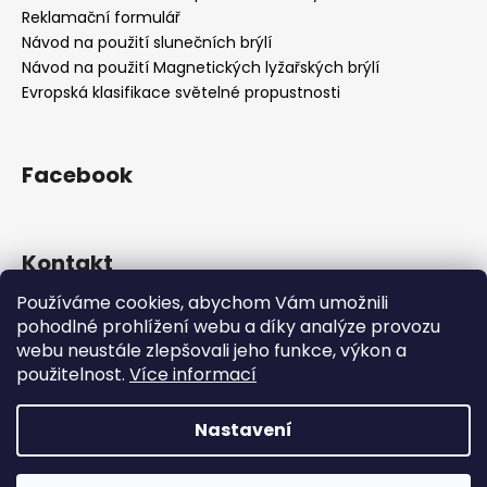
Reklamační formulář
Návod na použití slunečních brýlí
Návod na použití Magnetických lyžařských brýlí
Evropská klasifikace světelné propustnosti
Facebook
Kontakt
Používáme cookies, abychom Vám umožnili
info
@
sportsunglasses.cz
pohodlné prohlížení webu a díky analýze provozu
+420 605 549 542
webu neustále zlepšovali jeho funkce, výkon a
nezvedáme telefon? napište email
použitelnost.
Více informací
Nastavení
Vytvořil Shoptet
**Upozornění pro zákazníky** Ve dnech **5.–7. 8.**
čerpáme dovolenou. Objednávky přijaté v tomto období
Copyright 2026
SSG
. Všechna práva vyhrazena.
Upravit