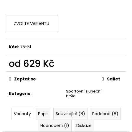
č
u
j
e
ZVOLTE VARIANTU
m
e
Kód:
75-51
od
629 Kč
Měrná
cena:
Zeptat se
Sdílet
Sportovní sluneční
Kategorie
:
brýle
Varianty
Popis
Související (8)
Podobné (8)
Hodnocení (1)
Diskuze