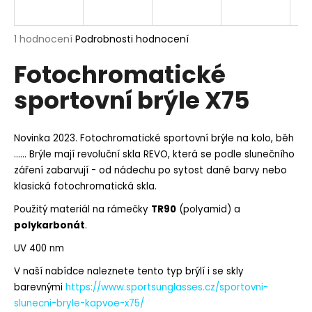
a
j
Průměrné
1 hodnocení
Podrobnosti hodnocení
í
hodnocení
Fotochromatické
produktu
t
je
?
sportovní brýle X75
5,0
z
5
hvězdiček.
Novinka 2023. Fotochromatické sportovní brýle na kolo, běh
...... Brýle mají revoluční skla REVO, která se podle slunečního
HLEDAT
záření zabarvují - od nádechu po sytost dané barvy nebo
klasická fotochromatická skla.
Použitý materiál na rámečky
TR90
(polyamid) a
D
polykarbonát
.
o
UV 400 nm
p
o
V naší nabídce naleznete tento typ brýlí i se skly
r
barevnými
https://www.sportsunglasses.cz/sportovni-
u
slunecni-bryle-kapvoe-x75/