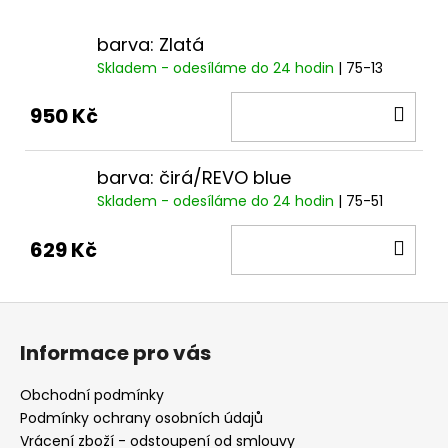
barva: Zlatá
Skladem - odesíláme do 24 hodin
| 75-13
DO
950 Kč
KOŠ
barva: čirá/REVO blue
Skladem - odesíláme do 24 hodin
| 75-51
DO
629 Kč
KOŠ
Z
á
Informace pro vás
p
a
Obchodní podmínky
t
Podmínky ochrany osobních údajů
í
Vrácení zboží - odstoupení od smlouvy