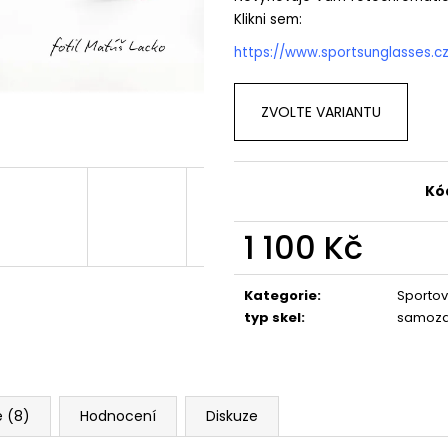
Klikni sem:
https://www.sportsunglasses.c
ZVOLTE VARIANTU
Kó
1 100 Kč
Měrná
cena:
Kategorie
:
Sportov
typ skel
:
samoza
 (8)
Hodnocení
Diskuze