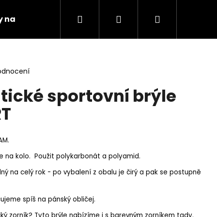
Hledat
Přihlášení
Nákupní
 na kolo
Obchodní podmínky
Kontakty
košík
odnocení
ické sportovní brýle
RT
AM.
e na kolo. Použit polykarbonát a polyamid.
ý na celý rok - po vybalení z obalu je čirý a pak se postupně
učujeme spíš na pánský obličej.
ý zorník? Tyto brýle nabízíme i s barevným zorníkem tady.