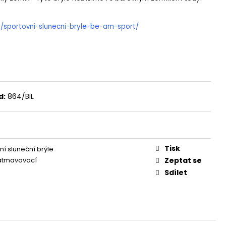
z/sportovni-slunecni-bryle-be-am-sport/
d:
864/BIL
Tisk
ní sluneční brýle
tmavovací
Zeptat se
Sdílet