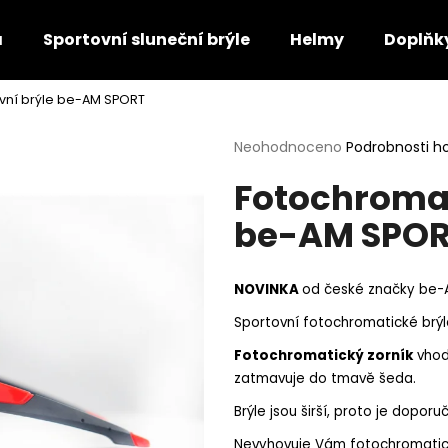
a
Sportovní sluneční brýle
Helmy
Doplňky
vní brýle be-AM SPORT
Co potřebujete najít?
Průměrné
Neohodnoceno
Podrobnosti h
hodnocení
Fotochromat
produktu
HLEDAT
je
be-AM SPO
0,0
z
5
Doporučujeme
hvězdiček.
NOVINKA
od české značky be-
Sportovní fotochromatické brýl
Fotochromatický zorník
vhodn
zatmavuje do tmavě šeda.
Brýle jsou širší, proto je dopor
Nevyhovuje Vám fotochromatick