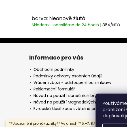
barva: Neonově žlutá
Skladem - odesíláme do 24 hodin
| 864/NEO
Z
á
Informace pro vás
p
a
Obchodní podmínky
t
Podmínky ochrany osobních údajů
í
Vrácení zboží - odstoupení od smlouvy
Reklamační formulář
Návod na použití slunečních brýlí
Návod na použití Magnetických lyžařských brýlí
Používáme
Evropská klasifikace světelné propustnosti
prohlížení
zlepšovali 
**Upozornění pro zákazníky** Ve dnech **5.–7. 8.** čerpáme