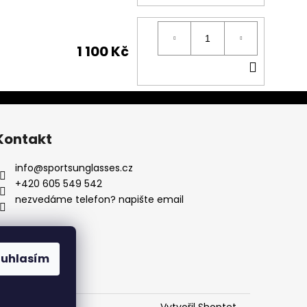
KOŠÍK
1 100 Kč
DO
KOŠÍK
Kontakt
info
@
sportsunglasses.cz
+420 605 549 542
nezvedáme telefon? napište email
ouhlasím