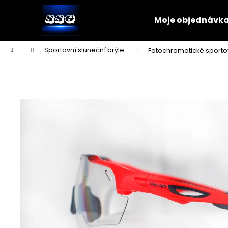
K
Přejít
na
o
Moje objednávk
obsah
Zpět
Zpět
š
do
do
í
Domů
Sportovní sluneční brýle
Fotochromatické sporto
k
obchodu
obchodu