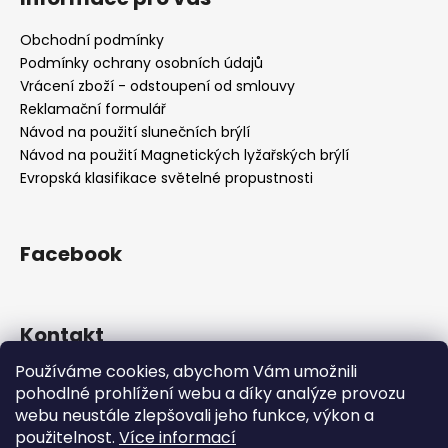
p
a
Obchodní podmínky
t
Podmínky ochrany osobních údajů
í
Vrácení zboží - odstoupení od smlouvy
Reklamační formulář
Návod na použití slunečních brýlí
Návod na použití Magnetických lyžařských brýlí
Evropská klasifikace světelné propustnosti
Facebook
Kontakt
Používáme cookies, abychom Vám umožnili
info
@
sportsunglasses.cz
pohodlné prohlížení webu a díky analýze provozu
+420 605 549 542
webu neustále zlepšovali jeho funkce, výkon a
nezvedáme telefon? napište email
použitelnost.
Více informací