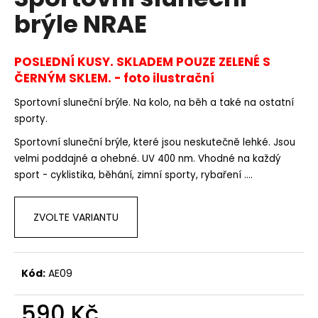
je
a
brýle NRAE
0,0
z
j
5
í
hvězdiček.
POSLEDNÍ KUSY. SKLADEM POUZE ZELENÉ S
t
ČERNÝM SKLEM. - foto ilustrační
?
Sportovní sluneční brýle. Na kolo, na běh a také na ostatní
sporty.
Sportovní sluneční brýle, které jsou neskutečně lehké. Jsou
velmi poddajné a ohebné. UV 400 nm. Vhodné na každý
HLEDAT
sport - cyklistika, běhání, zimní sporty, rybaření ....
ZVOLTE VARIANTU
D
o
p
o
Kód:
AE09
r
u
590 Kč