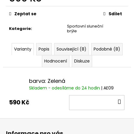
č
Měrná
u
cena:
j
Zeptat se
Sdílet
e
m
Sportovní sluneční
Kategorie
:
brýle
e
Varianty
Popis
Související (8)
Podobné (8)
Hodnocení
Diskuze
barva: Zelená
Skladem - odesíláme do 24 hodin
| AE09
DO
590 Kč
KOŠ
Z
á
Informace pro vás