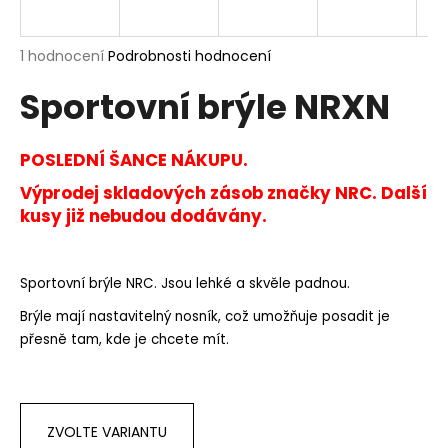
a
j
Průměrné
1 hodnocení
Podrobnosti hodnocení
í
hodnocení
Sportovní brýle NRXN
produktu
t
je
?
5,0
z
POSLEDNÍ ŠANCE NÁKUPU.
5
hvězdiček.
Výprodej skladových zásob značky NRC. Další
kusy již nebudou dodávány.
HLEDAT
Sportovní brýle NRC. Jsou lehké a skvěle padnou.
D
Brýle mají nastavitelný nosník, což umožňuje posadit je
o
přesně tam, kde je chcete mít.
p
o
r
u
ZVOLTE VARIANTU