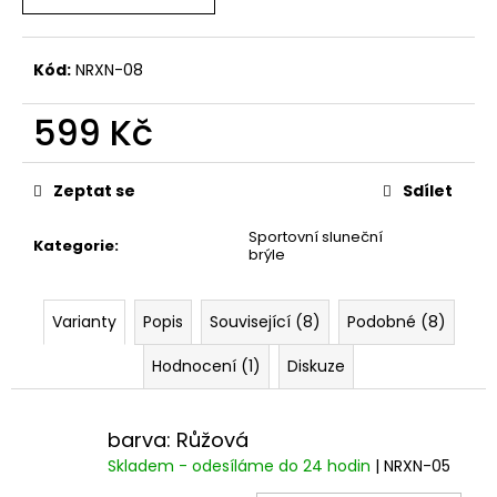
č
u
j
Kód:
NRXN-08
e
m
599 Kč
e
Měrná
cena:
Zeptat se
Sdílet
Sportovní sluneční
Kategorie
:
brýle
Varianty
Popis
Související (8)
Podobné (8)
Hodnocení (1)
Diskuze
barva: Růžová
Skladem - odesíláme do 24 hodin
| NRXN-05