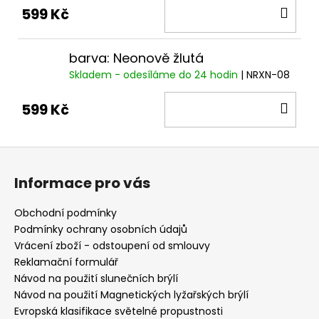
DO
599 Kč
KOŠ
barva: Neonově žlutá
Skladem - odesíláme do 24 hodin
| NRXN-08
DO
599 Kč
KOŠ
Z
á
Informace pro vás
p
a
Obchodní podmínky
t
Podmínky ochrany osobních údajů
í
Vrácení zboží - odstoupení od smlouvy
Reklamační formulář
Návod na použití slunečních brýlí
Návod na použití Magnetických lyžařských brýlí
Evropská klasifikace světelné propustnosti