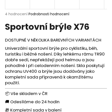
a
j
Průměrné
4 hodnocení
Podrobnosti hodnocení
í
hodnocení
Sportovní brýle X76
produktu
t
je
?
5,0
z
DOSTUPNÉ V NĚKOLIKA BAREVNÝCH VARIANTÁCH
5
hvězdiček.
Univerzální sportovní brýle pro cyklistiku, běh,
turistiku i běžné nošení. Díky lehkému rámu TR90
HLEDAT
dobře sedí, nepřekážejí pod helmou a jsou
pohodlné i při celodenním nošení. Skla poskytují
ochranu UV400 a brýle jsou dodávány jako
kompletní sada připravená k okamžitému
D
použití.
o
p
📦 Vše skladem v ČR
o
r
🚚 Odesíláme do 24 hodin
u
🎁 Kompletní sada v balení