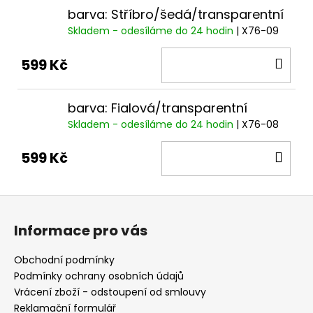
barva: Stříbro/šedá/transparentní
Skladem - odesíláme do 24 hodin
| X76-09
DO
599 Kč
KOŠ
barva: Fialová/transparentní
Skladem - odesíláme do 24 hodin
| X76-08
DO
599 Kč
KOŠ
Z
á
Informace pro vás
p
a
Obchodní podmínky
t
Podmínky ochrany osobních údajů
í
Vrácení zboží - odstoupení od smlouvy
Reklamační formulář