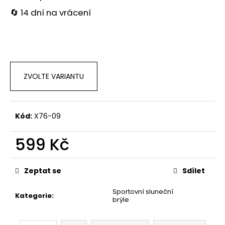
č
u
🔄 14 dní na vrácení
j
e
m
e
ZVOLTE VARIANTU
Kód:
X76-09
599 Kč
Měrná
cena:
Zeptat se
Sdílet
Sportovní sluneční
Kategorie
:
brýle