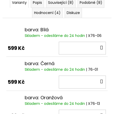
Varianty
Popis
Související (8)
Podobné (8)
Hodnocení (4)
Diskuze
barva: Bílá
Skladem - odesíláme do 24 hodin
| X76-06
DO
599 Kč
KOŠ
barva: Černá
Skladem - odesíláme do 24 hodin
| 76-01
DO
599 Kč
KOŠ
barva: Oranžová
Skladem - odesíláme do 24 hodin
| X76-13