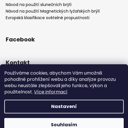
Návod na použití slunečních brýlí
Návod na použití Magnetických lyžařských brýlí
Evropská klasifikace světelné propustnosti
Facebook
Kontakt
Používáme cookies, abychom Vám umožnili
info
@
sportsunglasses.cz
pohodlné prohlížení webu a díky analýze provozu
+420 605 549 542
webu neustále zlepšovali jeho funkce, výkon a
nezvedáme telefon? napište email
použitelnost.
Více informací
Nastavení
Vytvořil Shoptet
**Upozornění pro zákazníky** Ve dnech **5.–7. 8.**
čerpáme dovolenou. Objednávky přijaté v tomto období
Copyright 2026
SSG
. Všechna práva vyhrazena.
Upravit
odešleme **v pondělí 10. 8.** Děkujeme za pochopení a
Souhlasím
nastavení cookies