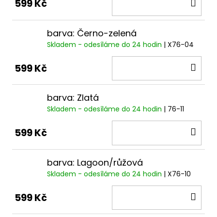
DO
599 Kč
KOŠ
barva: Černo-zelená
Skladem - odesíláme do 24 hodin
| X76-04
DO
599 Kč
KOŠ
barva: Zlatá
Skladem - odesíláme do 24 hodin
| 76-11
DO
599 Kč
KOŠ
barva: Lagoon/růžová
Skladem - odesíláme do 24 hodin
| X76-10
DO
599 Kč
KOŠ