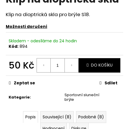
je
a
0,0
z
j
Klip na dioptrická skla pro brýle S18.
5
í
hvězdiček.
Možnosti doručení
t
?
Skladem - odesíláme do 24 hodin
Kód:
894
50 Kč
DO KOŠÍKU
HLEDAT
Měrná
cena:
Zeptat se
Sdílet
D
Sportovní sluneční
o
Kategorie
:
brýle
p
o
r
Popis
Související (8)
Podobné (8)
u
Hodnocení
Diskuze