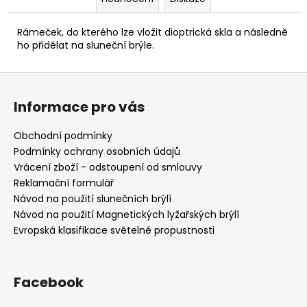
č
u
j
Rámeček, do kterého lze vložit dioptrická skla a následně
e
ho přidělat na sluneční brýle.
m
e
Z
á
Informace pro vás
p
a
Obchodní podmínky
t
Podmínky ochrany osobních údajů
í
Vrácení zboží - odstoupení od smlouvy
Reklamační formulář
Návod na použití slunečních brýlí
Návod na použití Magnetických lyžařských brýlí
Evropská klasifikace světelné propustnosti
Facebook