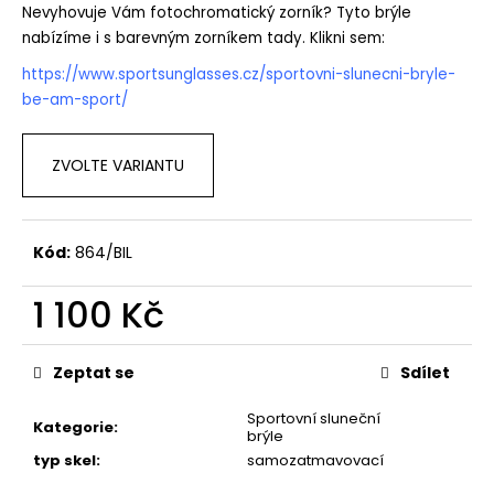
č
Nevyhovuje Vám fotochromatický zorník? Tyto brýle
u
nabízíme i s barevným zorníkem tady. Klikni sem:
j
e
https://www.sportsunglasses.cz/sportovni-slunecni-bryle-
m
be-am-sport/
e
ZVOLTE VARIANTU
Kód:
864/BIL
1 100 Kč
Měrná
cena:
Zeptat se
Sdílet
Sportovní sluneční
Kategorie
:
brýle
typ skel
:
samozatmavovací