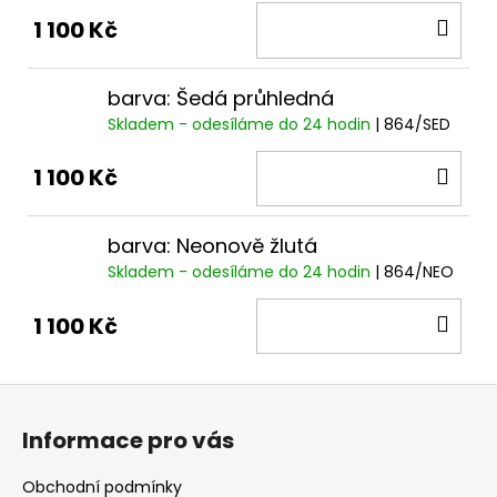
DO
1 100 Kč
KOŠ
barva: Šedá průhledná
Skladem - odesíláme do 24 hodin
| 864/SED
DO
1 100 Kč
KOŠ
barva: Neonově žlutá
Skladem - odesíláme do 24 hodin
| 864/NEO
DO
1 100 Kč
KOŠ
Z
á
Informace pro vás
p
a
Obchodní podmínky