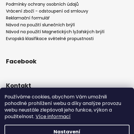
t
Podmínky ochrany osobních údajů
í
Vrácení zboží - odstoupení od smlouvy
Reklamační formulář
Návod na použití slunečních brýlí
Návod na použití Magnetických lyžařských brýlí
Evropská klasifikace světelné propustnosti
Facebook
Kontakt
Používáme cookies, abychom Vám umožnili
info
@
sportsunglasses.cz
pohodlné prohlížení webu a díky analýze provozu
+420 605 549 542
webu neustále zlepšovali jeho funkce, výkon a
nezvedáme telefon? napište email
použitelnost.
Více informací
Nastavení