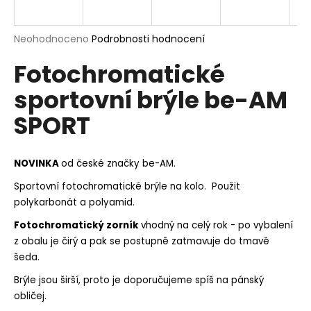
a
j
Průměrné
Neohodnoceno
Podrobnosti hodnocení
í
hodnocení
Fotochromatické
produktu
t
je
?
sportovní brýle be-AM
0,0
z
SPORT
5
hvězdiček.
HLEDAT
NOVINKA
od české značky be-AM.
Sportovní fotochromatické brýle na kolo. Použit
polykarbonát a polyamid.
D
Fotochromatický zorník
vhodný na celý rok - po vybalení
o
z obalu je čirý a pak se postupně zatmavuje do tmavě
p
šeda.
o
r
Brýle jsou širší, proto je doporučujeme spíš na pánský
u
obličej.