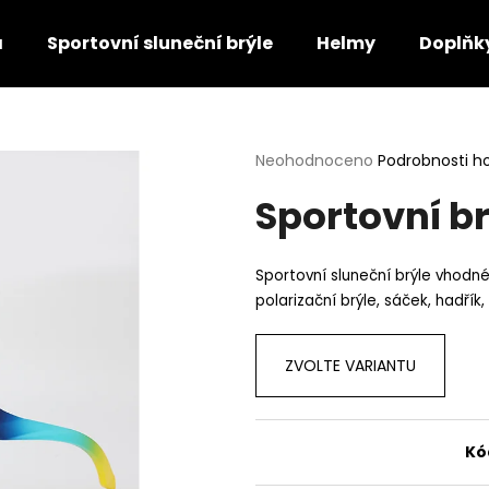
a
Sportovní sluneční brýle
Helmy
Doplňky
Co potřebujete najít?
Průměrné
Neohodnoceno
Podrobnosti h
hodnocení
Sportovní b
produktu
HLEDAT
je
0,0
z
Sportovní sluneční brýle vhodné
5
Doporučujeme
polarizační brýle, sáček, hadřík,
hvězdiček.
ZVOLTE VARIANTU
Kó