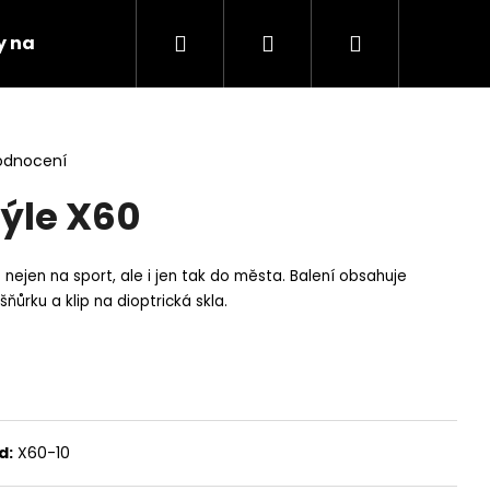
Hledat
Přihlášení
Nákupní
 na kolo
Obchodní podmínky
Kontakty
košík
odnocení
rýle X60
 nejen na sport, ale i jen tak do města.
Balení obsahuje
 šňůrku a klip na dioptrická skla.
d:
X60-10