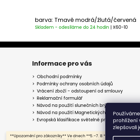
barva: Tmavě modrá/žlutá/červená
Skladem - odesíláme do 24 hodin
| X60-10
Z
á
Informace pro vás
p
a
Obchodní podmínky
t
Podmínky ochrany osobních údajů
í
Vrácení zboží - odstoupení od smlouvy
Reklamační formulář
Návod na použití slunečních brýlí
Návod na použití Magnetických lyžařských brýlí
Používáme
Evropská klasifikace světelné propustnosti
prohlížení
zlepšovali 
**Upozornění pro zákazníky** Ve dnech **5.–7. 8.** čerpáme
Copyright 2026
SSG
. Všechna práva vyhrazena.
U