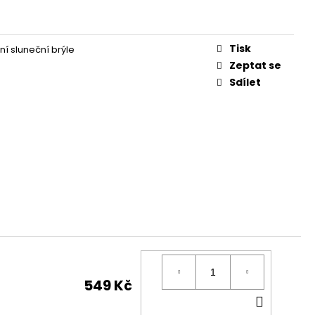
Tisk
ní sluneční brýle
Zeptat se
Sdílet
549 Kč
DO