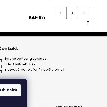
KOŠÍK
549 Kč
DO
KOŠÍK
Kontakt
info
@
sportsunglasses.cz
+420 605 549 542
nezvedáme telefon? napište email
ouhlasím
Vytvořil Shoptet