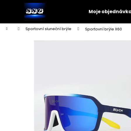
K
Přejít
na
o
Moje objednávk
obsah
Zpět
Zpět
š
do
do
í
Domů
Sportovní sluneční brýle
Sportovní brýle X60
k
obchodu
obchodu