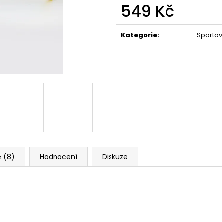
549 Kč
Měrná
cena:
Kategorie
:
Sportov
 (8)
Hodnocení
Diskuze